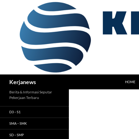
Langsung
ke
isi
Cari
Kerjanews
HOME
Berita & Informasi Seputar
Pekerjaan Terbaru
D3 – S1
SMA – SMK
SD – SMP