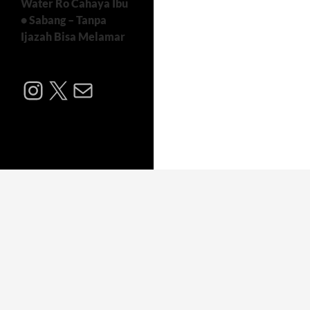
Water Ro Cahaya Ibu
• Sabang – Tanpa
Ijazah Bisa Melamar
Instagram
X
Mail