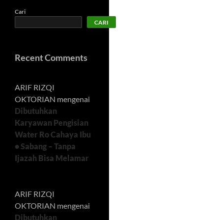
Cari
CARI
Recent Comments
ARIF RIZQI
OKTORIAN
mengenai
Dibutuhkan
Karyawan Pengisian
Water Ro Cahaya Ibu
• Sabang – Tanpa
Ijazah Bisa Melamar
ARIF RIZQI
OKTORIAN
mengenai
Dibutuhkan