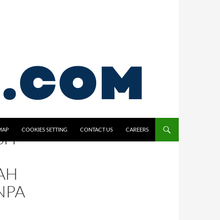
MAP
COOKIES SETTING
CONTACT US
CAREERS
SH
AH
NPA