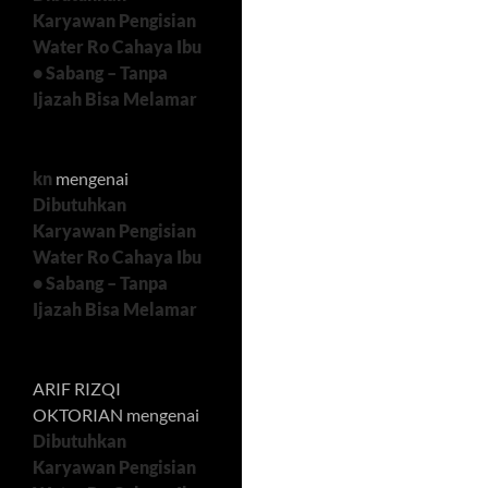
Karyawan Pengisian
Water Ro Cahaya Ibu
• Sabang – Tanpa
Ijazah Bisa Melamar
kn
mengenai
Dibutuhkan
Karyawan Pengisian
Water Ro Cahaya Ibu
• Sabang – Tanpa
Ijazah Bisa Melamar
ARIF RIZQI
OKTORIAN
mengenai
Dibutuhkan
Karyawan Pengisian