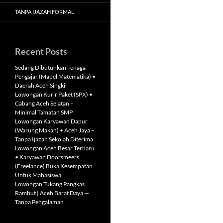
TANPA IJAZAH FORMAL
Recent Posts
Sedang Dibutuhkan Tenaga
Pengajar (Mapel Matematika) •
Daerah Aceh Singkil
Lowongan Kurir Paket (SPX) •
Cabang Aceh Selatan –
Minimal Tamatan SMP
Lowongan Karyawan Dapur
(Warung Makan) • Aceh Jaya –
Tanpa Ijazah Sekolah Diterima
Lowongan Aceh Besar Terbaru
• Karyawan Doorsmeers
(Freelance) Buka Kesempatan
Untuk Mahasiswa
Lowongan Tukang Pangkas
Rambut | Aceh Barat Daya —
Tanpa Pengalaman