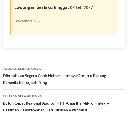
Lowongan berlaku hingga:
07 Feb 2027
Timezone: +07:00
Navigasi
TULISAN SEBELUMNYA
Tulisan
Dibutuhkan Segera Cook Helper – Ismaya Group • Padang –
Bersedia bekerja shifting
TULISAN SELANJUTNYA
Butuh Cepat Regional Auditor – PT Amartha Mikro Fintek •
Pasaman – Diutamakan Dari Jurusan Akuntansi