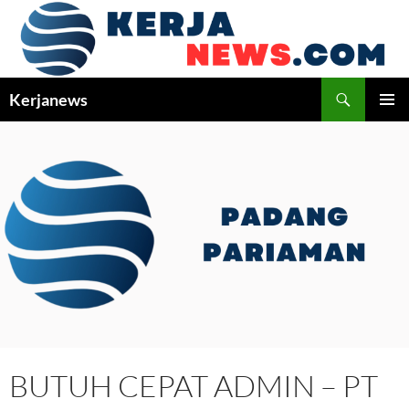
Langsung
ke
isi
Cari
Kerjanews
MENU
UTAMA
BUTUH CEPAT ADMIN – PT