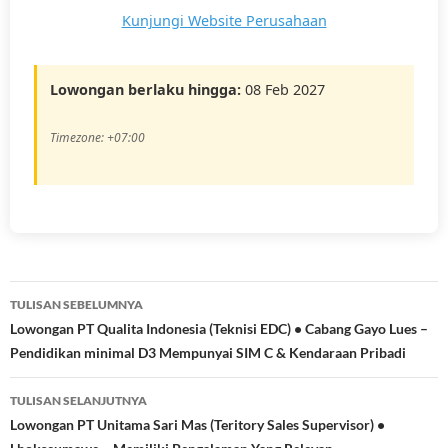
Kunjungi Website Perusahaan
Lowongan berlaku hingga:
08 Feb 2027
Timezone: +07:00
Navigasi
TULISAN SEBELUMNYA
Tulisan
Lowongan PT Qualita Indonesia (Teknisi EDC) • Cabang Gayo Lues –
Pendidikan minimal D3 Mempunyai SIM C & Kendaraan Pribadi
TULISAN SELANJUTNYA
Lowongan PT Unitama Sari Mas (Teritory Sales Supervisor) •