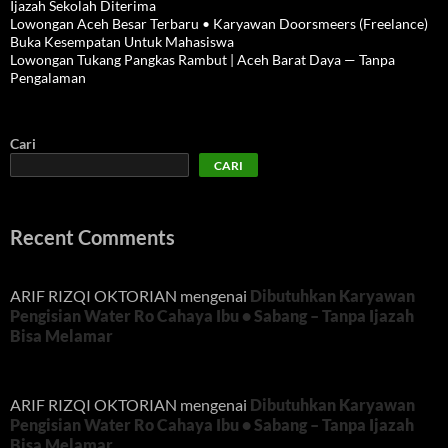
Ijazah Sekolah Diterima
Lowongan Aceh Besar Terbaru • Karyawan Doorsmeers (Freelance)
Buka Kesempatan Untuk Mahasiswa
Lowongan Tukang Pangkas Rambut | Aceh Barat Daya — Tanpa
Pengalaman
Cari
CARI
Recent Comments
ARIF RIZQI OKTORIAN
mengenai
Dibutuhkan Karyawan
Pengisian Water Ro Cahaya Ibu • Sabang – Tanpa Ijazah
Bisa Melamar
ARIF RIZQI OKTORIAN
mengenai
Dibutuhkan Karyawan
Pengisian Water Ro Cahaya Ibu • Sabang – Tanpa Ijazah
Bisa Melamar