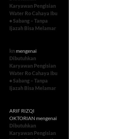
Karyawan Pengisian
Water Ro Cahaya Ibu
• Sabang – Tanpa
Ijazah Bisa Melamar
kn
mengenai
Dibutuhkan
Karyawan Pengisian
Water Ro Cahaya Ibu
• Sabang – Tanpa
Ijazah Bisa Melamar
ARIF RIZQI
OKTORIAN
mengenai
Dibutuhkan
Karyawan Pengisian