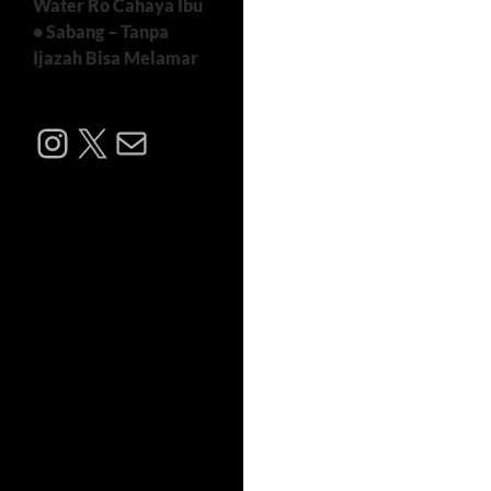
Water Ro Cahaya Ibu
• Sabang – Tanpa
Ijazah Bisa Melamar
Instagram
X
Mail