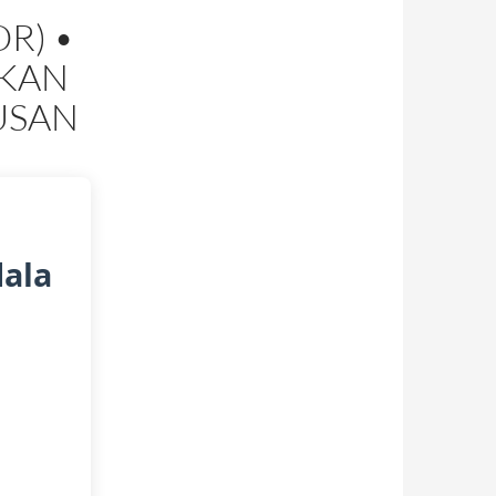
R) •
IKAN
USAN
ala