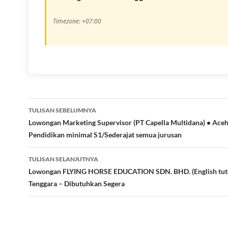
Timezone: +07:00
Navigasi
TULISAN SEBELUMNYA
Tulisan
Lowongan Marketing Supervisor (PT Capella Multidana) • Aceh
Pendidikan minimal S1/Sederajat semua jurusan
TULISAN SELANJUTNYA
Lowongan FLYING HORSE EDUCATION SDN. BHD. (English tuto
Tenggara – Dibutuhkan Segera