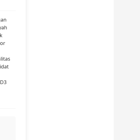
gan
ayah
uk
or
litas
idat
 D3