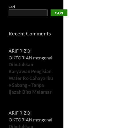
Cari
CARI
Recent Comments
ARIF RIZQI
OKTORIAN
mengenai
Dibutuhkan
Karyawan Pengisian
Water Ro Cahaya Ibu
• Sabang – Tanpa
Ijazah Bisa Melamar
ARIF RIZQI
OKTORIAN
mengenai
Dibutuhkan