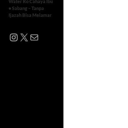
Water Ro Cahaya Ibu
• Sabang – Tanpa
Ijazah Bisa Melamar
Instagram
X
Mail