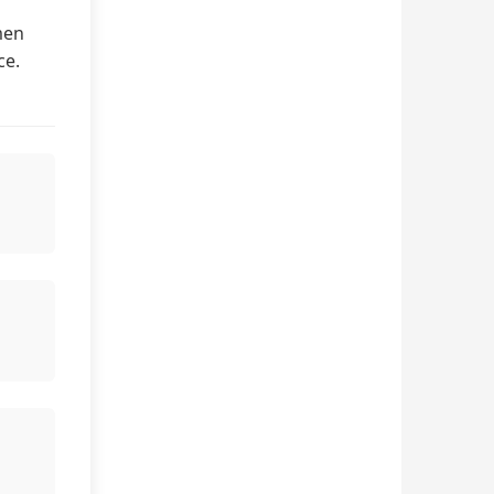
men
ce.