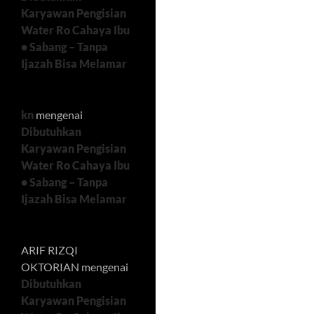
Karyawan Pengisian
Water Ro Cahaya Ibu
• Sabang – Tanpa
Ijazah Bisa Melamar
kn
mengenai
Dibutuhkan
Karyawan Pengisian
Water Ro Cahaya Ibu
• Sabang – Tanpa
Ijazah Bisa Melamar
ARIF RIZQI
OKTORIAN
mengenai
Dibutuhkan
Karyawan Pengisian