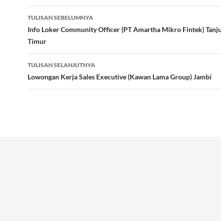
Navigasi
TULISAN SEBELUMNYA
Tulisan
Info Loker Community Officer (PT Amartha Mikro Fintek) Tanj
Timur
TULISAN SELANJUTNYA
Lowongan Kerja Sales Executive (Kawan Lama Group) Jambi