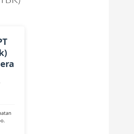
PT
k)
gera
o
patan
bo.