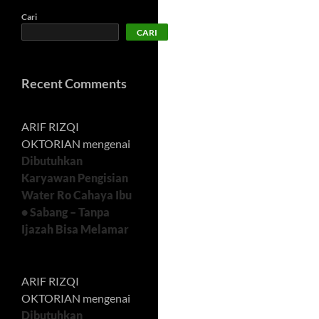
Cari
CARI
Recent Comments
ARIF RIZQI
OKTORIAN
mengenai
Dibutuhkan
Karyawan Pengisian
Water Ro Cahaya Ibu
• Sabang – Tanpa
Ijazah Bisa Melamar
ARIF RIZQI
OKTORIAN
mengenai
Dibutuhkan