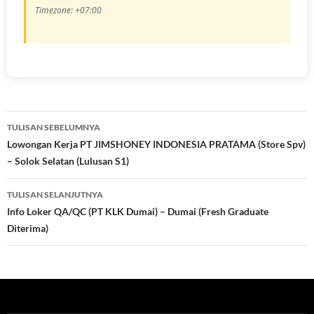
Timezone: +07:00
Navigasi
TULISAN SEBELUMNYA
Tulisan
Lowongan Kerja PT JIMSHONEY INDONESIA PRATAMA (Store Spv)
– Solok Selatan (Lulusan S1)
TULISAN SELANJUTNYA
Info Loker QA/QC (PT KLK Dumai) – Dumai (Fresh Graduate
Diterima)