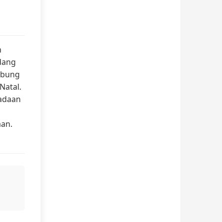
n
dang
abung
Natal.
gadaan
an.