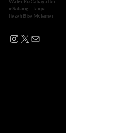
Water Ro Cahaya Ibu
• Sabang – Tanpa
Ijazah Bisa Melamar
Instagram
X
Mail