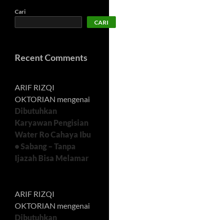
Cari
CARI
Recent Comments
ARIF RIZQI
OKTORIAN
mengenai
Dibutuhkan
Karyawan Pengisian
Water Ro Cahaya Ibu
• Sabang – Tanpa
Ijazah Bisa Melamar
ARIF RIZQI
OKTORIAN
mengenai
Dibutuhkan