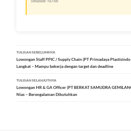
Timezone: +07:00
Navigasi
TULISAN SEBELUMNYA
Tulisan
Lowongan Staff PPIC / Supply Chain (PT Primadaya Plastisindo
Langkat – Mampu bekerja dengan target dan deadline
TULISAN SELANJUTNYA
Lowongan HR & GA Officer (PT BERKAT SAMUDRA GEMILANG
Nias – Berengalaman Dibutuhkan