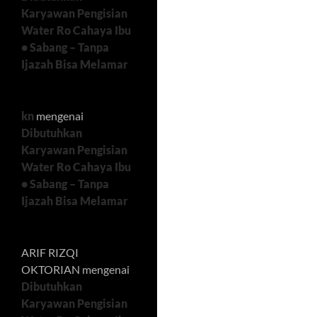
Karyawan Pengisian
Water Ro Cahaya Ibu
• Sabang – Tanpa
Ijazah Bisa Melamar
kn
mengenai
Dibutuhkan
Karyawan Pengisian
Water Ro Cahaya Ibu
• Sabang – Tanpa
Ijazah Bisa Melamar
ARIF RIZQI
OKTORIAN
mengenai
Dibutuhkan
Karyawan Pengisian