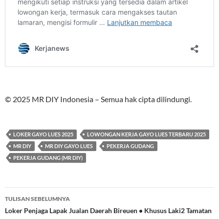
© 2025 MR DIY Indonesia – Semua hak cipta dilindungi.
LOKER GAYO LUES 2025
LOWONGAN KERJA GAYO LUES TERBARU 2025
MR DIY
MR DIY GAYO LUES
PEKERJA GUDANG
PEKERJA GUDANG (MR DIY)
Navigasi
TULISAN SEBELUMNYA
Tulisan
Loker Penjaga Lapak Jualan Daerah Bireuen • Khusus Laki2 Tamatan