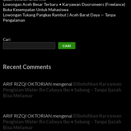
Lowongan Aceh Besar Terbaru • Karyawan Doorsmeers (Freelance)
Buka Kesempatan Untuk Mahasiswa
Lowongan Tukang Pangkas Rambut | Aceh Barat Daya — Tanpa
Pengalaman
Cari
CARI
Recent Comments
ARIF RIZQI OKTORIAN
mengenai
Dibutuhkan Karyawan
Pengisian Water Ro Cahaya Ibu • Sabang – Tanpa Ijazah
Bisa Melamar
ARIF RIZQI OKTORIAN
mengenai
Dibutuhkan Karyawan
Pengisian Water Ro Cahaya Ibu • Sabang – Tanpa Ijazah
Bisa Melamar