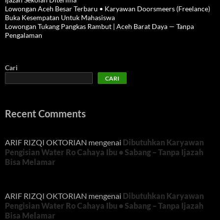
Lowongan Aceh Besar Terbaru • Karyawan Doorsmeers (Freelance)
Buka Kesempatan Untuk Mahasiswa
Lowongan Tukang Pangkas Rambut | Aceh Barat Daya — Tanpa
Pengalaman
Cari
CARI
Recent Comments
ARIF RIZQI OKTORIAN
mengenai
Dibutuhkan Karyawan
Pengisian Water Ro Cahaya Ibu • Sabang – Tanpa Ijazah
Bisa Melamar
ARIF RIZQI OKTORIAN
mengenai
Dibutuhkan Karyawan
Pengisian Water Ro Cahaya Ibu • Sabang – Tanpa Ijazah
Bisa Melamar