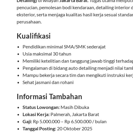
Detailing)
di wilayah
Jakarta Barat
. Tugas utama meliput
pencucian, pemolesan bodi kendaraan, detailing interior 
eksterior, serta menjaga kualitas hasil kerja sesuai standa
perusahaan.
Kualifikasi
Pendidikan minimal SMA/SMK sederajat
Usia maksimal 30 tahun
Memiliki ketelitian dan tanggung jawab tinggi terhadap
Pengalaman di bidang auto detailing menjadi nilai ta
Mampu bekerja secara tim dan mengikuti instruksi ker
Sehat jasmani dan rohani
Informasi Tambahan
Status Lowongan:
Masih Dibuka
Lokasi Kerja:
Palmerah, Jakarta Barat
Gaji:
Rp 5.000.000 – Rp 6.500.000 / bulan
Tanggal Posting:
20 Oktober 2025