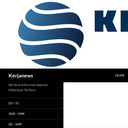
Langsung
ke
isi
Cari
Kerjanews
HOME
Berita & Informasi Seputar
Pekerjaan Terbaru
D3 – S1
SMA – SMK
SD – SMP