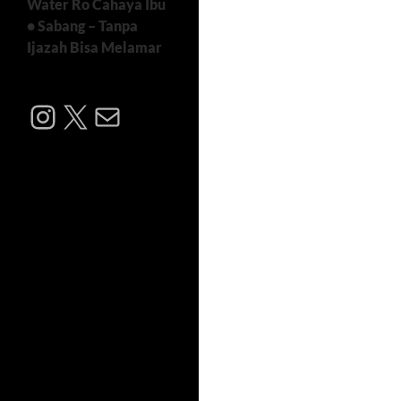
Water Ro Cahaya Ibu
• Sabang – Tanpa
Ijazah Bisa Melamar
Instagram
X
Mail