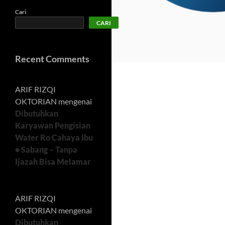
Cari
CARI
Recent Comments
ARIF RIZQI
OKTORIAN
mengenai
Dibutuhkan
Karyawan Pengisian
Water Ro Cahaya Ibu
• Sabang – Tanpa
Ijazah Bisa Melamar
ARIF RIZQI
OKTORIAN
mengenai
Dibutuhkan