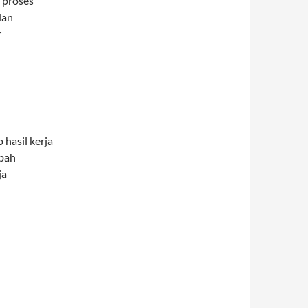
i proses
dan
r
 hasil kerja
mbah
ja