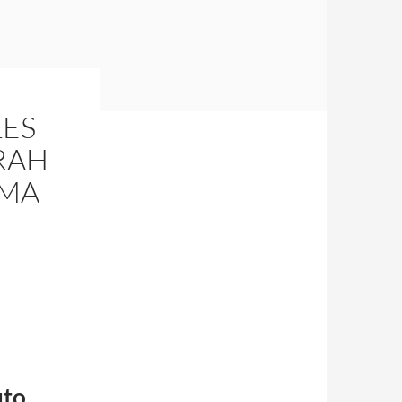
LES
ERAH
IMA
uto