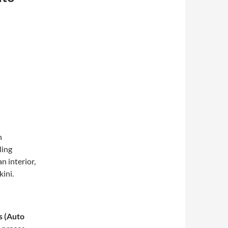
n
ling
n interior,
ini.
s (Auto