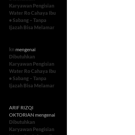
Karyawan Pengisian
Water Ro Cahaya Ibu
• Sabang – Tanpa
Ijazah Bisa Melamar
kn
mengenai
Dibutuhkan
Karyawan Pengisian
Water Ro Cahaya Ibu
• Sabang – Tanpa
Ijazah Bisa Melamar
ARIF RIZQI
OKTORIAN
mengenai
Dibutuhkan
Karyawan Pengisian