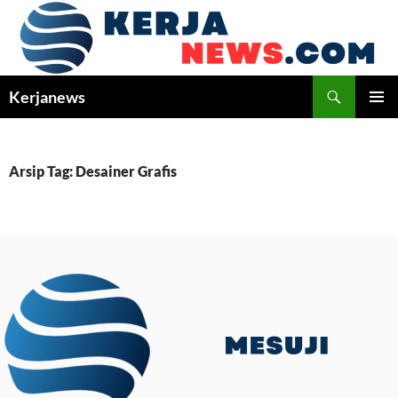
Langsung
ke
isi
Cari
Kerjanews
MENU
UTAMA
Arsip Tag: Desainer Grafis