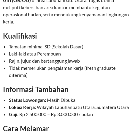
Girl (OB/OG)
di area Labuhanbatu Utara. Tugas utama
meliputi kebersihan area kantor, membantu kegiatan
operasional harian, serta mendukung kenyamanan lingkungan
kerja.
Kualifikasi
Tamatan minimal SD (Sekolah Dasar)
Laki-laki atau Perempuan
Rajin, jujur, dan bertanggung jawab
Tidak memerlukan pengalaman kerja (fresh graduate
diterima)
Informasi Tambahan
Status Lowongan:
Masih Dibuka
Lokasi Kerja:
Wilayah Labuhanbatu Utara, Sumatera Utara
Gaji:
Rp 2.500.000 – Rp 3.000.000 / bulan
Cara Melamar