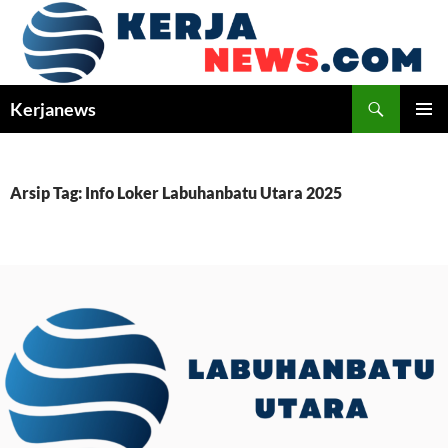
Langsung
ke
isi
Cari
Kerjanews
MENU
UTAMA
Arsip Tag: Info Loker Labuhanbatu Utara 2025