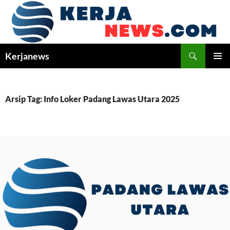
Langsung
ke
isi
Cari
Kerjanews
MENU
UTAMA
Arsip Tag: Info Loker Padang Lawas Utara 2025