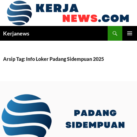
Langsung
ke
isi
Cari
Kerjanews
MENU
UTAMA
Arsip Tag: Info Loker Padang Sidempuan 2025