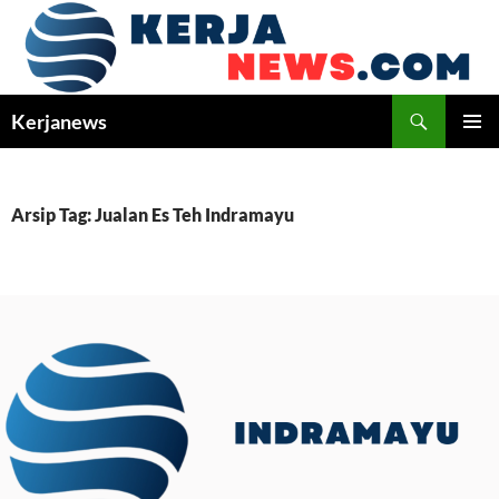
Langsung
ke
isi
Cari
Kerjanews
MENU
UTAMA
Arsip Tag: Jualan Es Teh Indramayu