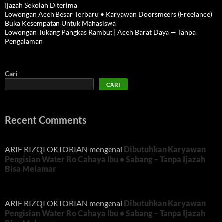
Ijazah Sekolah Diterima
Lowongan Aceh Besar Terbaru • Karyawan Doorsmeers (Freelance)
Buka Kesempatan Untuk Mahasiswa
Lowongan Tukang Pangkas Rambut | Aceh Barat Daya — Tanpa
Pengalaman
Cari
CARI
Recent Comments
ARIF RIZQI OKTORIAN
mengenai
Dibutuhkan Karyawan
Pengisian Water Ro Cahaya Ibu • Sabang – Tanpa Ijazah
Bisa Melamar
ARIF RIZQI OKTORIAN
mengenai
Dibutuhkan Karyawan
Pengisian Water Ro Cahaya Ibu • Sabang – Tanpa Ijazah