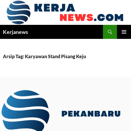
Langsung
ke
isi
Cari
Kerjanews
MENU
UTAMA
Arsip Tag: Karyawan Stand Pisang Keju