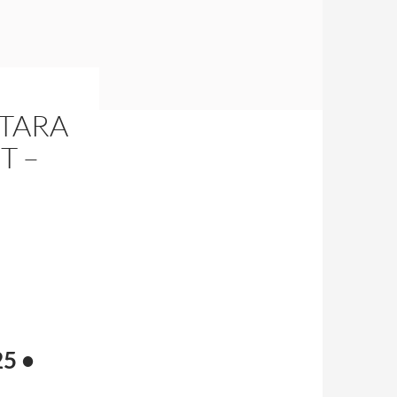
TARA
T –
5 •