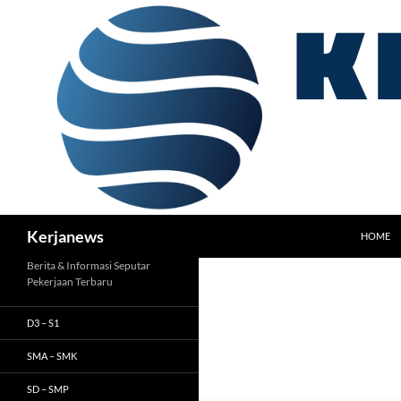
Langsung
ke
isi
Cari
Kerjanews
HOME
Berita & Informasi Seputar
Pekerjaan Terbaru
D3 – S1
SMA – SMK
SD – SMP