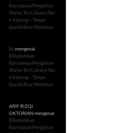
Karyawan Pengisian
Water Ro Cahaya Ibu
• Sabang – Tanpa
Ijazah Bisa Melamar
kn
mengenai
Dibutuhkan
Karyawan Pengisian
Water Ro Cahaya Ibu
• Sabang – Tanpa
Ijazah Bisa Melamar
ARIF RIZQI
OKTORIAN
mengenai
Dibutuhkan
Karyawan Pengisian