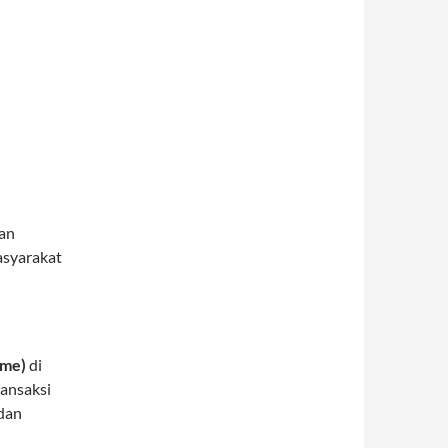
gan
asyarakat
ime)
di
ansaksi
 dan