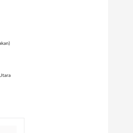
akan)
Utara