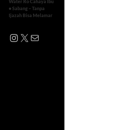
Water Ro Cahaya Ibu
• Sabang – Tanpa
Ijazah Bisa Melamar
Instagram
X
Mail