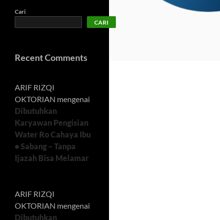
Cari
CARI
Recent Comments
ARIF RIZQI
OKTORIAN
mengenai
Dibutuhkan
Karyawan Pengisian
Water Ro Cahaya Ibu
• Sabang – Tanpa
Ijazah Bisa Melamar
ARIF RIZQI
OKTORIAN
mengenai
Dibutuhkan