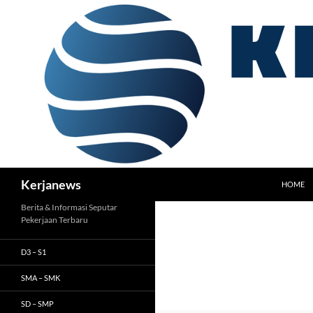
Langsung
ke
isi
Cari
Kerjanews
HOME
Berita & Informasi Seputar
Pekerjaan Terbaru
D3 – S1
SMA – SMK
SD – SMP