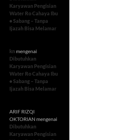
Karyawan Pengisian
Water Ro Cahaya Ibu
• Sabang – Tanpa
Ijazah Bisa Melamar
kn
mengenai
Dibutuhkan
Karyawan Pengisian
Water Ro Cahaya Ibu
• Sabang – Tanpa
Ijazah Bisa Melamar
ARIF RIZQI
OKTORIAN
mengenai
Dibutuhkan
Karyawan Pengisian