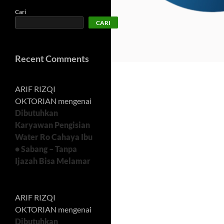
Cari
CARI
Recent Comments
ARIF RIZQI
OKTORIAN
mengenai
Dibutuhkan
Karyawan Pengisian
Water Ro Cahaya Ibu
• Sabang – Tanpa
Ijazah Bisa Melamar
ARIF RIZQI
OKTORIAN
mengenai
Dibutuhkan