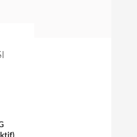
I
G
tif)