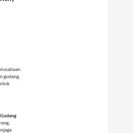
erusahaan
an gudang,
untuk
 Gudang
rang,
enjaga