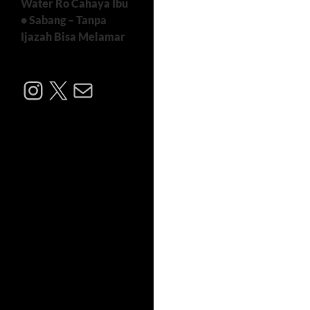
Water Ro Cahaya Ibu
• Sabang – Tanpa
Ijazah Bisa Melamar
Instagram
X
Mail