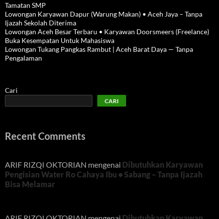
Tamatan SMP
Lowongan Karyawan Dapur (Warung Makan) • Aceh Jaya – Tanpa
Ijazah Sekolah Diterima
Lowongan Aceh Besar Terbaru • Karyawan Doorsmeers (Freelance)
Buka Kesempatan Untuk Mahasiswa
Lowongan Tukang Pangkas Rambut | Aceh Barat Daya — Tanpa
Pengalaman
Cari
CARI
Recent Comments
ARIF RIZQI OKTORIAN
mengenai
Dibutuhkan Karyawan
Pengisian Water Ro Cahaya Ibu • Sabang – Tanpa Ijazah
Bisa Melamar
ARIF RIZQI OKTORIAN
mengenai
Dibutuhkan Karyawan