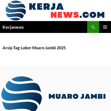
Langsung
ke
isi
Cari
Kerjanews
MENU
UTAMA
Arsip Tag: Loker Muaro Jambi 2025