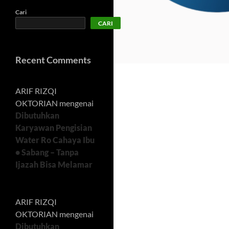
Cari
CARI
Recent Comments
ARIF RIZQI
OKTORIAN
mengenai
Dibutuhkan
Karyawan Pengisian
Water Ro Cahaya Ibu
• Sabang – Tanpa
Ijazah Bisa Melamar
ARIF RIZQI
OKTORIAN
mengenai
Dibutuhkan