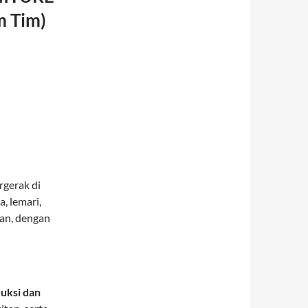
m Tim)
rgerak di
, lemari,
gan, dengan
uksi dan