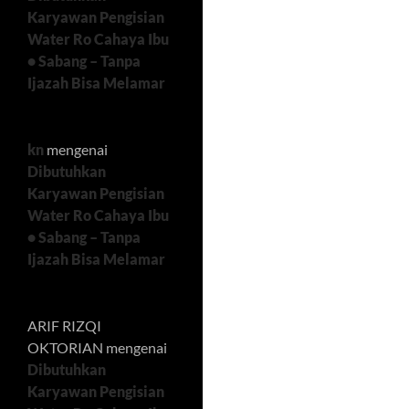
Karyawan Pengisian
Water Ro Cahaya Ibu
• Sabang – Tanpa
Ijazah Bisa Melamar
kn
mengenai
Dibutuhkan
Karyawan Pengisian
Water Ro Cahaya Ibu
• Sabang – Tanpa
Ijazah Bisa Melamar
ARIF RIZQI
OKTORIAN
mengenai
Dibutuhkan
Karyawan Pengisian