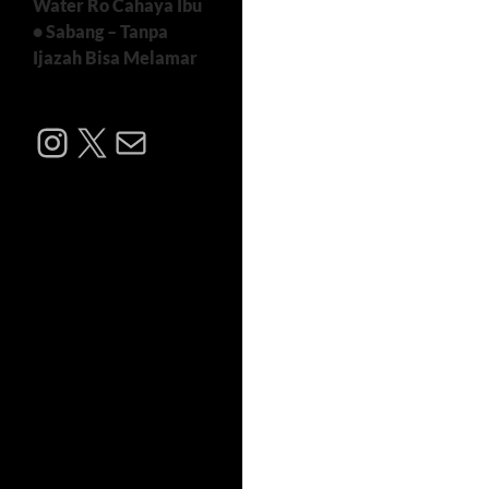
Water Ro Cahaya Ibu
• Sabang – Tanpa
Ijazah Bisa Melamar
Instagram
X
Mail