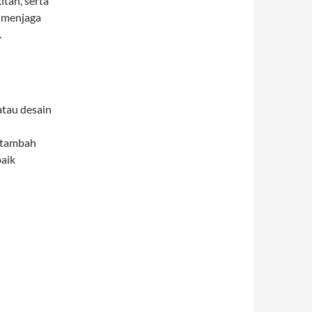
itan, serta
 menjaga
.
tau desain
i tambah
baik