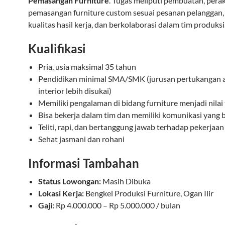
Pemasangan Furniture
. Tugas meliputi pembuatan, perak
pemasangan furniture custom sesuai pesanan pelanggan,
kualitas hasil kerja, dan berkolaborasi dalam tim produksi
Kualifikasi
Pria, usia maksimal 35 tahun
Pendidikan minimal SMA/SMK (jurusan pertukangan a
interior lebih disukai)
Memiliki pengalaman di bidang furniture menjadi nila
Bisa bekerja dalam tim dan memiliki komunikasi yang 
Teliti, rapi, dan bertanggung jawab terhadap pekerjaan
Sehat jasmani dan rohani
Informasi Tambahan
Status Lowongan:
Masih Dibuka
Lokasi Kerja:
Bengkel Produksi Furniture, Ogan Ilir
Gaji:
Rp 4.000.000 – Rp 5.000.000 / bulan