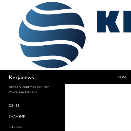
Langsung
ke
isi
Cari
Kerjanews
HOME
Berita & Informasi Seputar
Pekerjaan Terbaru
D3 – S1
SMA – SMK
SD – SMP