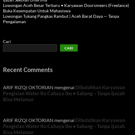
Lowongan Aceh Besar Terbaru • Karyawan Doorsmeers (Freelance)
Buka Kesempatan Untuk Mahasiswa
Lowongan Tukang Pangkas Rambut | Aceh Barat Daya — Tanpa
Pengalaman
Cari
CARI
Recent Comments
ARIF RIZQI OKTORIAN
mengenai
Dibutuhkan Karyawan
Pengisian Water Ro Cahaya Ibu • Sabang – Tanpa Ijazah
Bisa Melamar
ARIF RIZQI OKTORIAN
mengenai
Dibutuhkan Karyawan
Pengisian Water Ro Cahaya Ibu • Sabang – Tanpa Ijazah
Bisa Melamar