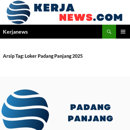
Langsung
ke
isi
Cari
Kerjanews
MENU
UTAMA
Arsip Tag: Loker Padang Panjang 2025