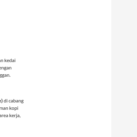
an kedai
dengan
ggan.
e)
di cabang
man kopi
rea kerja,