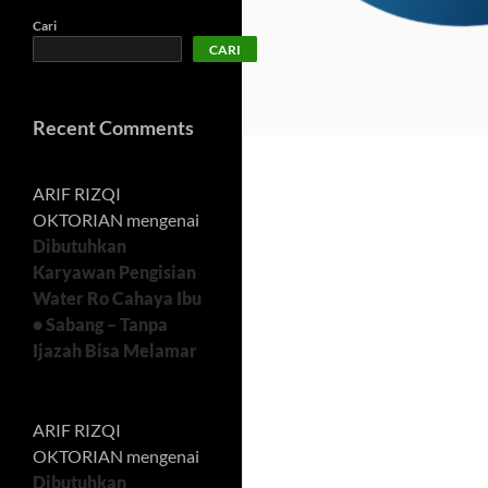
Cari
CARI
Recent Comments
ARIF RIZQI
OKTORIAN
mengenai
Dibutuhkan
Karyawan Pengisian
Water Ro Cahaya Ibu
• Sabang – Tanpa
Ijazah Bisa Melamar
ARIF RIZQI
OKTORIAN
mengenai
Dibutuhkan