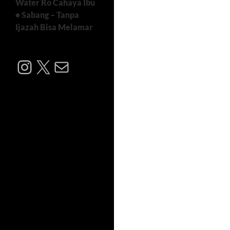
Water Ro Cahaya Ibu
• Sabang – Tanpa
Ijazah Bisa Melamar
Instagram
X
Mail