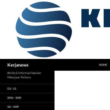
Langsung
ke
isi
Cari
Kerjanews
HOME
Berita & Informasi Seputar
Pekerjaan Terbaru
D3 – S1
SMA – SMK
SD – SMP