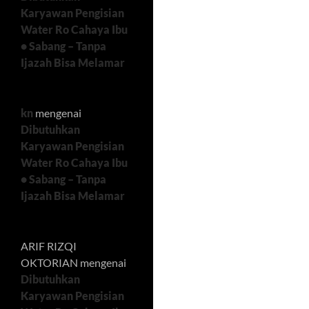
Karyawan Pengisian
Water Ro Cahaya Ibu
• Sabang – Tanpa
Ijazah Bisa Melamar
kn
mengenai
Dibutuhkan
Karyawan Pengisian
Water Ro Cahaya Ibu
• Sabang – Tanpa
Ijazah Bisa Melamar
ARIF RIZQI
OKTORIAN
mengenai
Dibutuhkan
Karyawan Pengisian