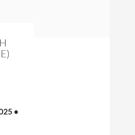
AH
E)
025 •