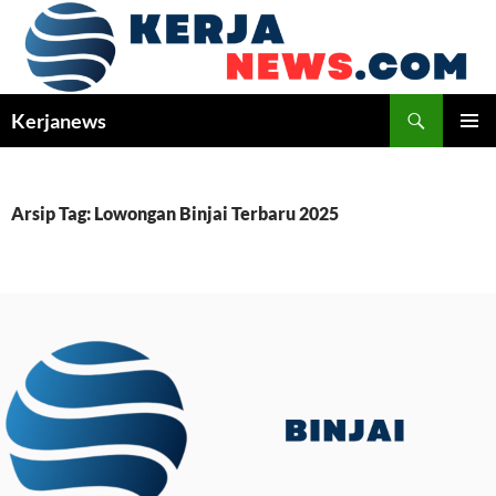
Langsung
ke
isi
Cari
Kerjanews
MENU
UTAMA
Arsip Tag: Lowongan Binjai Terbaru 2025