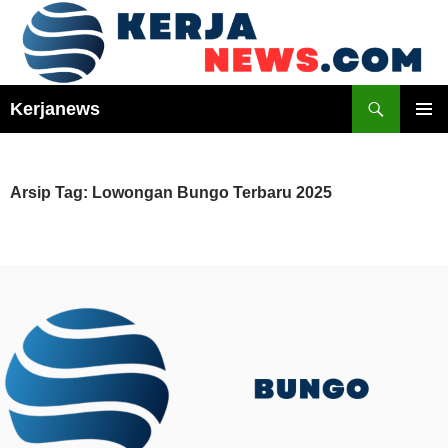
Langsung
ke
isi
Cari
Kerjanews
MENU
UTAMA
Arsip Tag: Lowongan Bungo Terbaru 2025