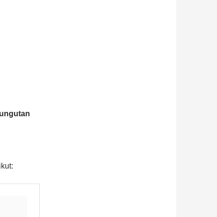
pungutan
kut: