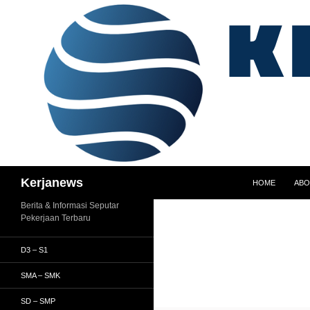
Langsung
ke
isi
Cari
Kerjanews
HOME
ABO
Berita & Informasi Seputar
Pekerjaan Terbaru
D3 – S1
SMA – SMK
SD – SMP