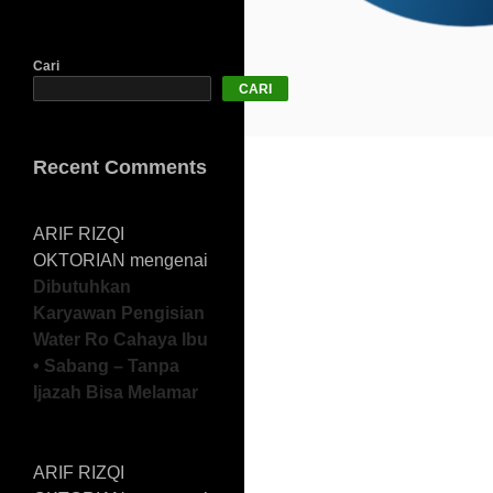
Cari
CARI
Recent Comments
ARIF RIZQI
OKTORIAN
mengenai
Dibutuhkan
Karyawan Pengisian
Water Ro Cahaya Ibu
• Sabang – Tanpa
Ijazah Bisa Melamar
ARIF RIZQI