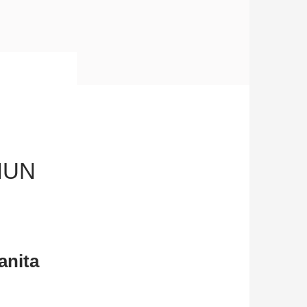
HUN
nita