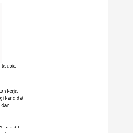
ta usia
n kerja
agi kandidat
, dan
encatatan