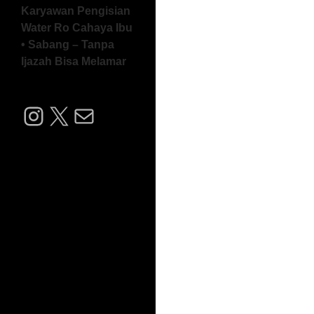
Karyawan Pengisian
Water Ro Cahaya Ibu
• Sabang – Tanpa
Ijazah Bisa Melamar
Instagram
X
Mail