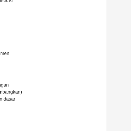
istrasi
emen
ngan
imbangkan)
n dasar