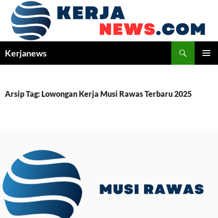
Langsung
ke
isi
Cari
Kerjanews
MENU
UTAMA
Arsip Tag: Lowongan Kerja Musi Rawas Terbaru 2025