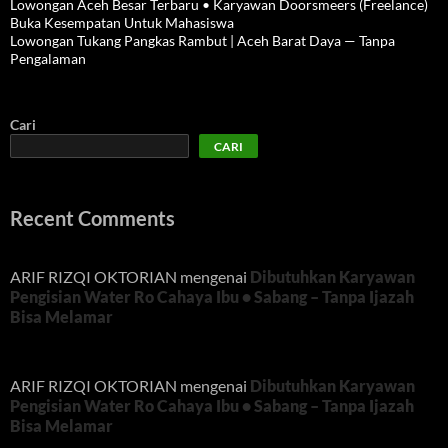
Lowongan Aceh Besar Terbaru • Karyawan Doorsmeers (Freelance)
Buka Kesempatan Untuk Mahasiswa
Lowongan Tukang Pangkas Rambut | Aceh Barat Daya — Tanpa
Pengalaman
Cari
CARI
Recent Comments
ARIF RIZQI OKTORIAN
mengenai
Dibutuhkan Karyawan
Pengisian Water Ro Cahaya Ibu • Sabang – Tanpa Ijazah
Bisa Melamar
ARIF RIZQI OKTORIAN
mengenai
Dibutuhkan Karyawan
Pengisian Water Ro Cahaya Ibu • Sabang – Tanpa Ijazah
Bisa Melamar