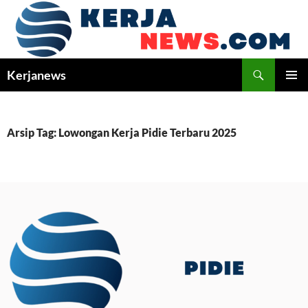
Langsung
ke
isi
Cari
Kerjanews
MENU
UTAMA
Arsip Tag: Lowongan Kerja Pidie Terbaru 2025