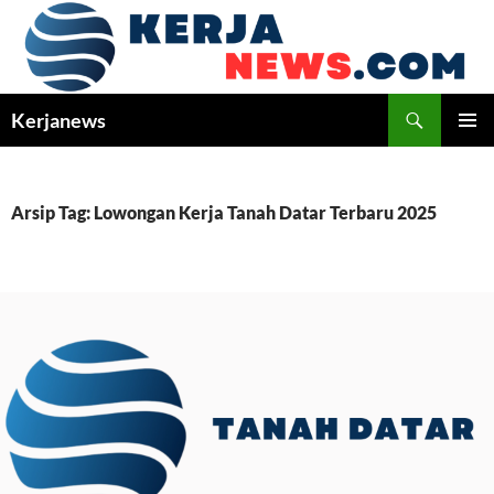
Langsung
ke
isi
Cari
Kerjanews
MENU
UTAMA
Arsip Tag: Lowongan Kerja Tanah Datar Terbaru 2025