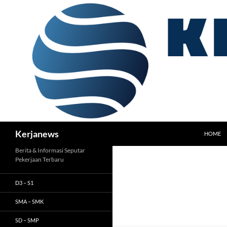
Langsung
ke
isi
Cari
Kerjanews
HOME
Berita & Informasi Seputar
Pekerjaan Terbaru
D3 – S1
SMA – SMK
SD – SMP