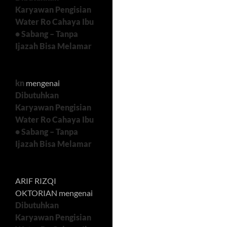
Karyawan Pengisian
Water Ro Cahaya Ibu
• Sabang – Tanpa
Ijazah Bisa Melamar
kn
mengenai
Dibutuhkan
Karyawan Pengisian
Water Ro Cahaya Ibu
• Sabang – Tanpa
Ijazah Bisa Melamar
ARIF RIZQI
OKTORIAN
mengenai
Dibutuhkan
Karyawan Pengisian