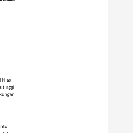
i Nias
s tinggi
gkungan
.
ntu