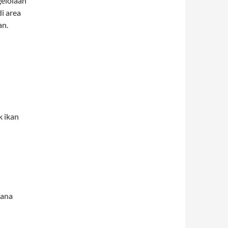
gelolaan
i area
an.
 ikan
hana