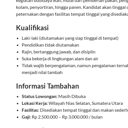
kegiatan budidaya ikan, mulai dari pemberian pakan, pen
kolam, penyortiran, hingga panen. Kandidat akan tinggal d
peternakan dengan fasilitas tempat tinggal yang disediak
Kualifikasi
Laki-laki (diutamakan yang siap tinggal di tempat)
Pendidikan tidak diutamakan
Rajin, bertanggung jawab, dan disiplin
Suka bekerja di lingkungan alam dan air
Tidak wajib berpengalaman, namun pengalaman ternak
menjadi nilai tambah
Informasi Tambahan
Status Lowongan:
Masih Dibuka
Lokasi Kerja:
Wilayah Nias Selatan, Sumatera Utara
Fasilitas:
Disediakan tempat tinggal dan makan seder
Gaji:
Rp 2.500.000 – Rp 3.000.000 / bulan