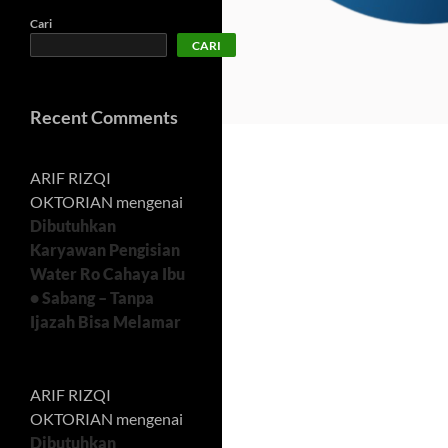
Cari
CARI
Recent Comments
ARIF RIZQI
OKTORIAN
mengenai
Dibutuhkan
Karyawan Pengisian
Water Ro Cahaya Ibu
• Sabang – Tanpa
Ijazah Bisa Melamar
ARIF RIZQI
OKTORIAN
mengenai
Dibutuhkan