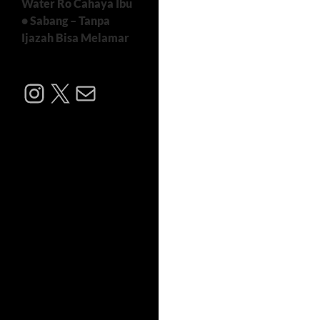
Water Ro Cahaya Ibu
• Sabang – Tanpa
Ijazah Bisa Melamar
Instagram
X
Mail