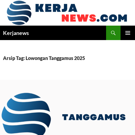
Langsung
ke
isi
Cari
Kerjanews
MENU
UTAMA
Arsip Tag: Lowongan Tanggamus 2025