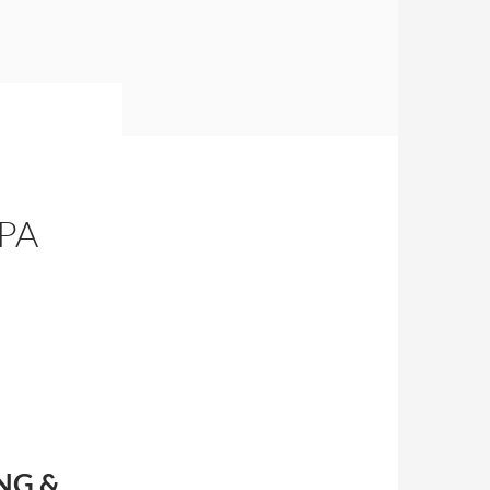
PA
NG &