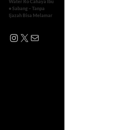
Water Ro Cahaya Ibu
• Sabang – Tanpa
Ijazah Bisa Melamar
Instagram
X
Mail