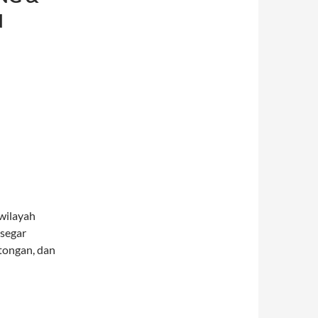
N
wilayah
 segar
tongan, dan