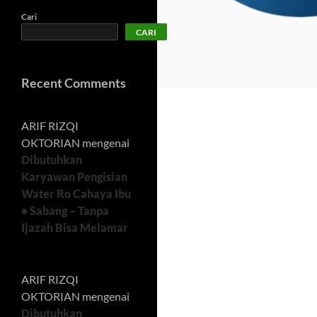
Cari
CARI
Recent Comments
ARIF RIZQI
OKTORIAN
mengenai
Dibutuhkan
Karyawan Pengisian
Water Ro Cahaya Ibu
• Sabang – Tanpa
Ijazah Bisa Melamar
ARIF RIZQI
OKTORIAN
mengenai
Dibutuhkan