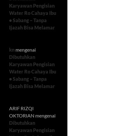
Karyawan Pengisian
Water Ro Cahaya Ibu
• Sabang – Tanpa
Ijazah Bisa Melamar
kn
mengenai
Dibutuhkan
Karyawan Pengisian
Water Ro Cahaya Ibu
• Sabang – Tanpa
Ijazah Bisa Melamar
ARIF RIZQI
OKTORIAN
mengenai
Dibutuhkan
Karyawan Pengisian