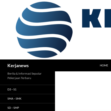
Langsung
ke
isi
Cari
Kerjanews
HOME
Berita & Informasi Seputar
Pekerjaan Terbaru
D3 – S1
SMA – SMK
SD – SMP