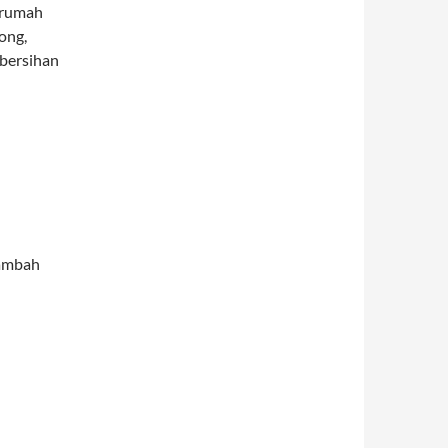
 rumah
ong,
bersihan
tambah