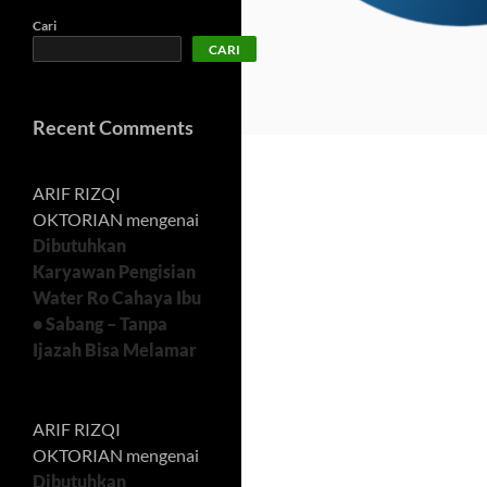
Cari
CARI
Recent Comments
ARIF RIZQI
OKTORIAN
mengenai
Dibutuhkan
Karyawan Pengisian
Water Ro Cahaya Ibu
• Sabang – Tanpa
Ijazah Bisa Melamar
ARIF RIZQI
OKTORIAN
mengenai
Dibutuhkan