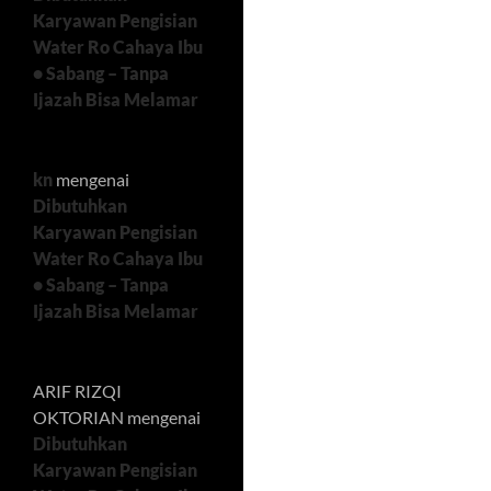
Karyawan Pengisian
Water Ro Cahaya Ibu
• Sabang – Tanpa
Ijazah Bisa Melamar
kn
mengenai
Dibutuhkan
Karyawan Pengisian
Water Ro Cahaya Ibu
• Sabang – Tanpa
Ijazah Bisa Melamar
ARIF RIZQI
OKTORIAN
mengenai
Dibutuhkan
Karyawan Pengisian