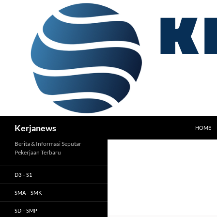
Langsung
ke
isi
Cari
Kerjanews
HOME
Berita & Informasi Seputar
Pekerjaan Terbaru
D3 – S1
SMA – SMK
SD – SMP