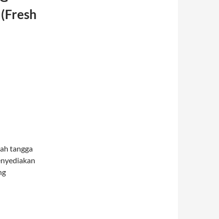
(Fresh
mah tangga
Menyediakan
ng