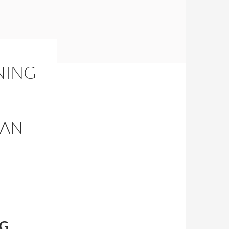
NING
KAN
NG