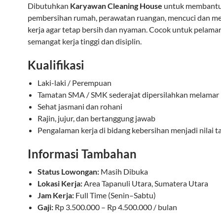
Dibutuhkan
Karyawan Cleaning House
untuk membant
pembersihan rumah, perawatan ruangan, mencuci dan me
kerja agar tetap bersih dan nyaman. Cocok untuk pelama
semangat kerja tinggi dan disiplin.
Kualifikasi
Laki-laki / Perempuan
Tamatan SMA / SMK sederajat dipersilahkan melamar
Sehat jasmani dan rohani
Rajin, jujur, dan bertanggung jawab
Pengalaman kerja di bidang kebersihan menjadi nilai 
Informasi Tambahan
Status Lowongan:
Masih Dibuka
Lokasi Kerja:
Area Tapanuli Utara, Sumatera Utara
Jam Kerja:
Full Time (Senin–Sabtu)
Gaji:
Rp 3.500.000 – Rp 4.500.000 / bulan