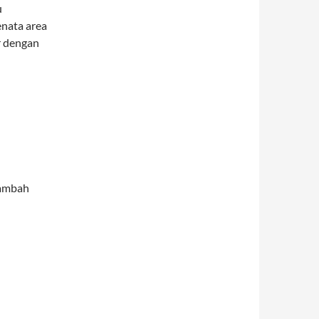
u
nata area
r dengan
tambah