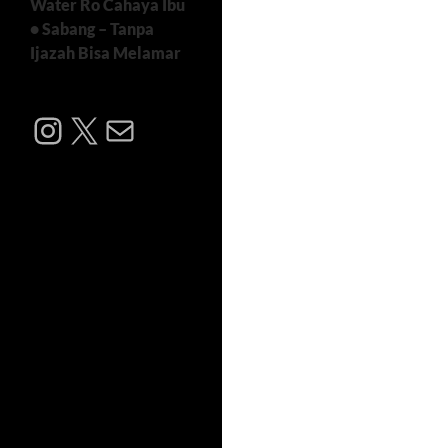
Water Ro Cahaya Ibu
• Sabang – Tanpa
Ijazah Bisa Melamar
Instagram
X
Mail