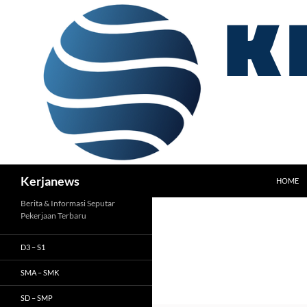
Langsung
ke
isi
Cari
Kerjanews
HOME
Berita & Informasi Seputar
Pekerjaan Terbaru
D3 – S1
SMA – SMK
SD – SMP