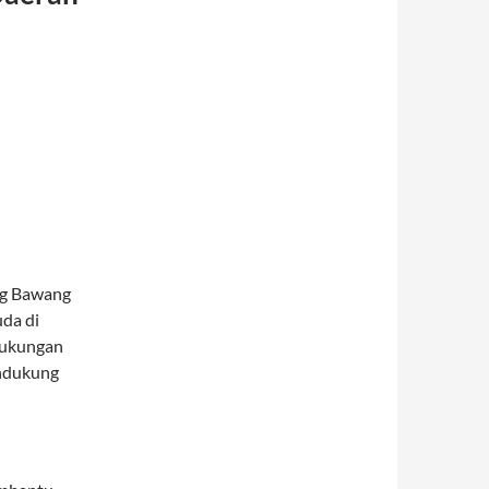
ng Bawang
da di
 dukungan
endukung