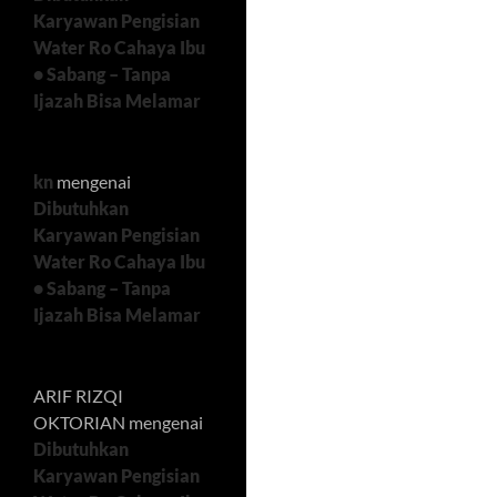
Karyawan Pengisian
Water Ro Cahaya Ibu
• Sabang – Tanpa
Ijazah Bisa Melamar
kn
mengenai
Dibutuhkan
Karyawan Pengisian
Water Ro Cahaya Ibu
• Sabang – Tanpa
Ijazah Bisa Melamar
ARIF RIZQI
OKTORIAN
mengenai
Dibutuhkan
Karyawan Pengisian