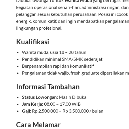
Dibuka lowongan untuk
Wanita Muda
yang bertugas m
kegiatan operasional sehari-hari, administrasi ringan, da
pelanggan sesuai kebutuhan perusahaan. Posisi ini cocok
energik, komunikatif, dan ingin mendapatkan pengalaman 
lingkungan profesional.
Kualifikasi
Wanita muda, usia 18 – 28 tahun
Pendidikan minimal SMA/SMK sederajat
Berpenampilan rapi dan komunikatif
Pengalaman tidak wajib, fresh graduate dipersilakan 
Informasi Tambahan
Status Lowongan:
Masih Dibuka
Jam Kerja:
08.00 – 17.00 WIB
Gaji:
Rp 2.500.000 – Rp 3.500.000 / bulan
Cara Melamar