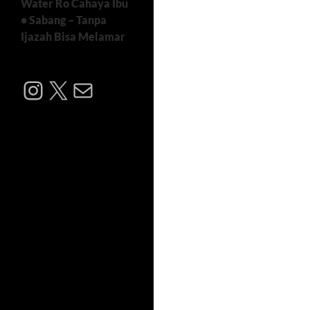
Water Ro Cahaya Ibu
• Sabang – Tanpa
Ijazah Bisa Melamar
Instagram
X
Mail