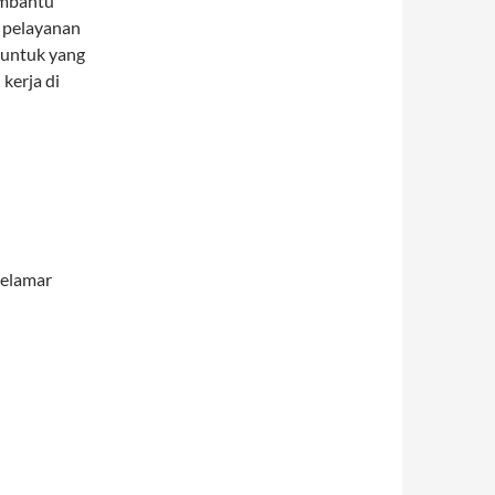
embantu
n pelayanan
 untuk yang
kerja di
melamar