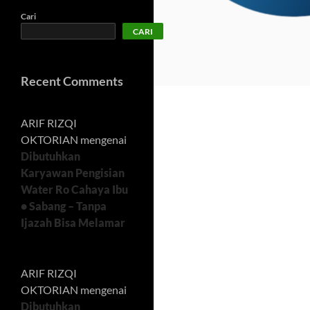
Cari
CARI
Recent Comments
ARIF RIZQI
OKTORIAN
mengenai
Dibutuhkan
Karyawan Pengisian
Water Ro Cahaya Ibu
• Sabang – Tanpa
Ijazah Bisa Melamar
ARIF RIZQI
OKTORIAN
mengenai
Dibutuhkan