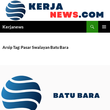
Langsung
ke
isi
Cari
Kerjanews
MENU
UTAMA
Arsip Tag: Pasar Swalayan Batu Bara