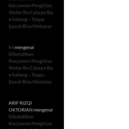
Karyawan Pengisian
Water Ro Cahaya Ibu
• Sabang – Tanpa
Ijazah Bisa Melamar
kn
mengenai
Dibutuhkan
Karyawan Pengisian
Water Ro Cahaya Ibu
• Sabang – Tanpa
Ijazah Bisa Melamar
ARIF RIZQI
OKTORIAN
mengenai
Dibutuhkan
Karyawan Pengisian