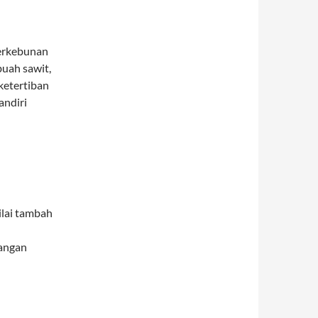
erkebunan
buah sawit,
ketertiban
andiri
ilai tambah
pangan