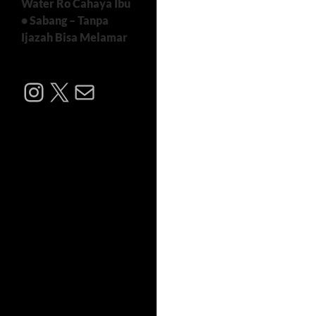
Water Ro Cahaya Ibu
• Sabang – Tanpa
Ijazah Bisa Melamar
Instagram
X
Mail