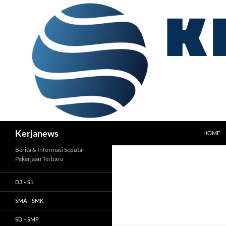
Langsung
ke
isi
Cari
Kerjanews
HOME
Berita & Informasi Seputar
Pekerjaan Terbaru
D3 – S1
SMA – SMK
SD – SMP