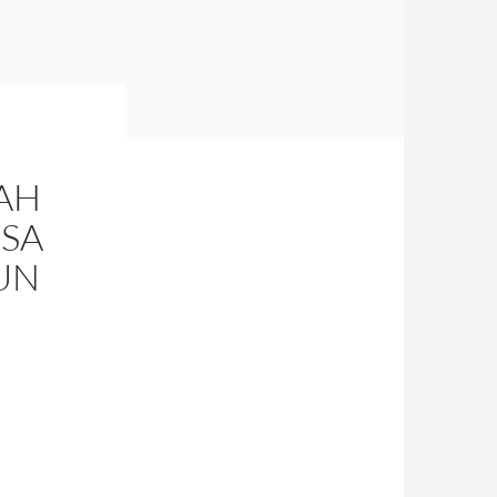
AH
ISA
UN