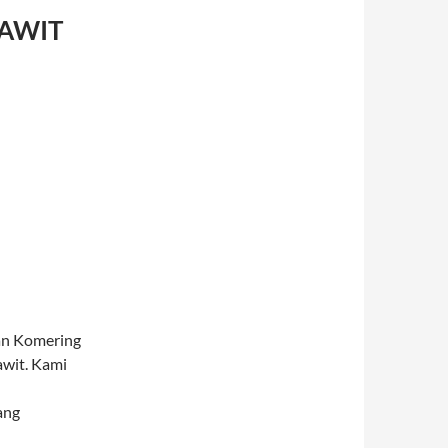
SAWIT
an Komering
awit. Kami
ang