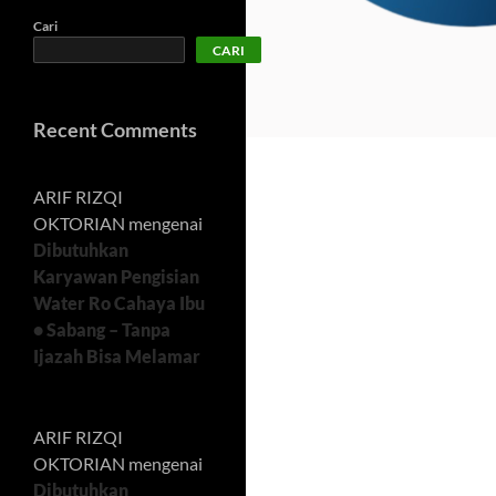
Cari
CARI
Recent Comments
ARIF RIZQI
OKTORIAN
mengenai
Dibutuhkan
Karyawan Pengisian
Water Ro Cahaya Ibu
• Sabang – Tanpa
Ijazah Bisa Melamar
ARIF RIZQI
OKTORIAN
mengenai
Dibutuhkan