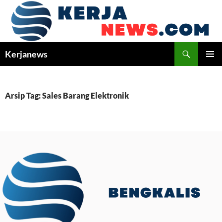
Langsung
ke
isi
Cari
Kerjanews
MENU
UTAMA
Arsip Tag: Sales Barang Elektronik