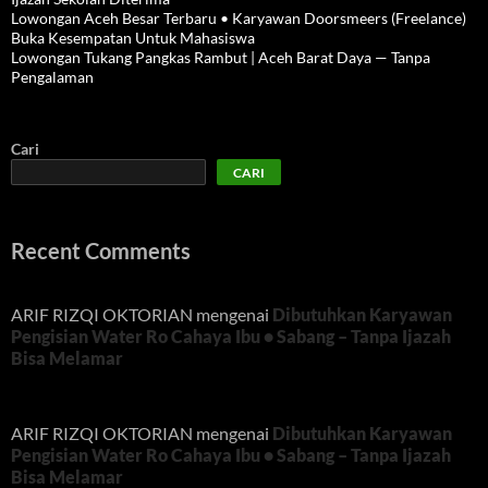
Lowongan Aceh Besar Terbaru • Karyawan Doorsmeers (Freelance)
Buka Kesempatan Untuk Mahasiswa
Lowongan Tukang Pangkas Rambut | Aceh Barat Daya — Tanpa
Pengalaman
Cari
CARI
Recent Comments
ARIF RIZQI OKTORIAN
mengenai
Dibutuhkan Karyawan
Pengisian Water Ro Cahaya Ibu • Sabang – Tanpa Ijazah
Bisa Melamar
ARIF RIZQI OKTORIAN
mengenai
Dibutuhkan Karyawan
Pengisian Water Ro Cahaya Ibu • Sabang – Tanpa Ijazah
Bisa Melamar