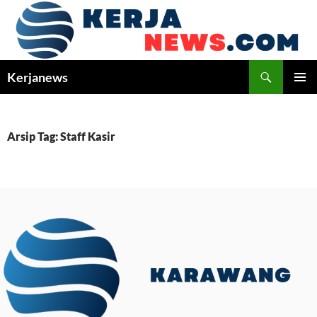
Langsung
ke
isi
Cari
Kerjanews
MENU
UTAMA
Arsip Tag: Staff Kasir