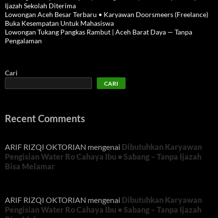
Ijazah Sekolah Diterima
Lowongan Aceh Besar Terbaru • Karyawan Doorsmeers (Freelance)
Buka Kesempatan Untuk Mahasiswa
Lowongan Tukang Pangkas Rambut | Aceh Barat Daya — Tanpa
Pengalaman
Cari
CARI
Recent Comments
ARIF RIZQI OKTORIAN
mengenai
Dibutuhkan Karyawan
Pengisian Water Ro Cahaya Ibu • Sabang – Tanpa Ijazah
Bisa Melamar
ARIF RIZQI OKTORIAN
mengenai
Dibutuhkan Karyawan
Pengisian Water Ro Cahaya Ibu • Sabang – Tanpa Ijazah