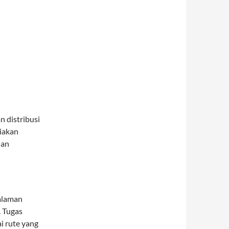
n distribusi
diakan
dan
alaman
. Tugas
i rute yang