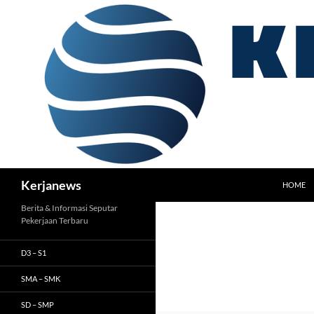
Langsung
ke
isi
Cari
Kerjanews
HOME
Berita & Informasi Seputar
Pekerjaan Terbaru
D3 – S1
SMA – SMK
SD – SMP