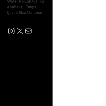
Water Ro Cahaya Ibu
• Sabang – Tanpa
Ijazah Bisa Melamar
Instagram
X
Mail