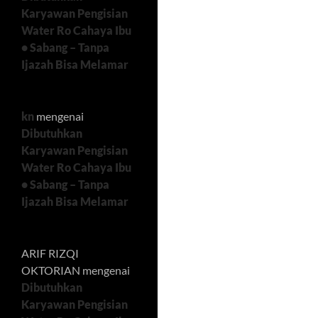
Karyawan Pengisian
Water Ro Cahaya Ibu
• Sabang – Tanpa
Ijazah Bisa Melamar
kn
mengenai
Dibutuhkan
Karyawan Pengisian
Water Ro Cahaya Ibu
• Sabang – Tanpa
Ijazah Bisa Melamar
ARIF RIZQI
OKTORIAN
mengenai
Dibutuhkan
Karyawan Pengisian