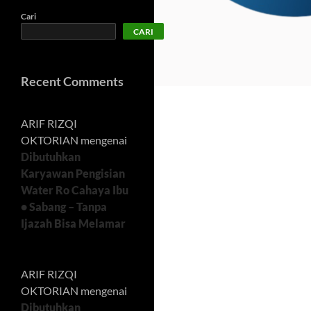
Cari
CARI
Recent Comments
ARIF RIZQI
OKTORIAN
mengenai
Dibutuhkan
Karyawan Pengisian
Water Ro Cahaya Ibu
• Sabang – Tanpa
Ijazah Bisa Melamar
ARIF RIZQI
OKTORIAN
mengenai
Dibutuhkan