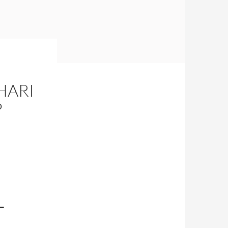
HARI
P
–