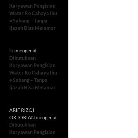
Karyawan Pengisian
Water Ro Cahaya Ibu
• Sabang – Tanpa
Ijazah Bisa Melamar
kn
mengenai
Dibutuhkan
Karyawan Pengisian
Water Ro Cahaya Ibu
• Sabang – Tanpa
Ijazah Bisa Melamar
ARIF RIZQI
OKTORIAN
mengenai
Dibutuhkan
Karyawan Pengisian