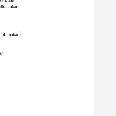
tan, dan
ndidat akan
diutamakan)
ar