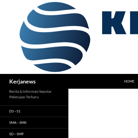
Langsung
ke
isi
Cari
Kerjanews
HOME
Berita & Informasi Seputar
Pekerjaan Terbaru
D3 – S1
SMA – SMK
SD – SMP