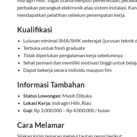
Indragiri Hilir. Tugas utama meliputi pemeriksaan, perawa
perbaikan perangkat elektronik atau sistem instalasi. Ka
mendapatkan pelatihan sebelum penempatan kerja.
Kualifikasi
Lulusan minimal SMA/SMK sederajat (jurusan teknik 
Terbuka untuk fresh graduate
Tidak diperlukan pengalaman kerja sebelumnya
Sehat jasmani dan memiliki motivasi tinggi untuk belaj
Dapat bekerja secara individu maupun tim
Informasi Tambahan
Status Lowongan:
Masih Dibuka
Lokasi Kerja:
Indragiri Hilir, Riau
Gaji:
Rp 3.000.000 – Rp 4.000.000 / bulan
Cara Melamar
Silakan kirim lamaran melalui tautan resmi berikut: