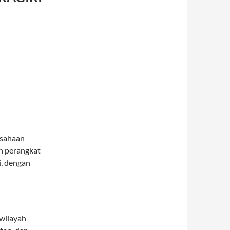
usahaan
n perangkat
i, dengan
 wilayah