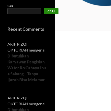
Cari
CARI
Recent Comments
ARIF RIZQI
OKTORIAN
mengenai
Dibutuhkan
Karyawan Pengisian
Water Ro Cahaya Ibu
• Sabang – Tanpa
Ijazah Bisa Melamar
ARIF RIZQI
OKTORIAN
mengenai
Dibutuhkan