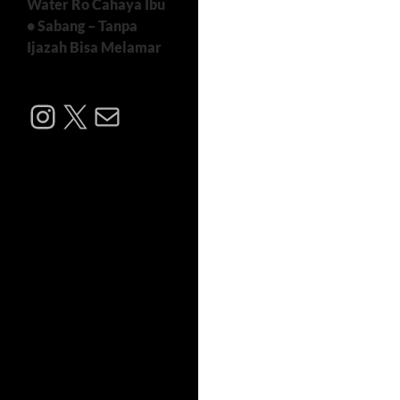
Water Ro Cahaya Ibu
• Sabang – Tanpa
Ijazah Bisa Melamar
Instagram
X
Mail