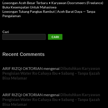
Lowongan Aceh Besar Terbaru • Karyawan Doorsmeers (Freelance)
Buka Kesempatan Untuk Mahasiswa
Lowongan Tukang Pangkas Rambut | Aceh Barat Daya — Tanpa
Pengalaman
Cari
CARI
Recent Comments
ARIF RIZQI OKTORIAN
mengenai
Dibutuhkan Karyawan
Pengisian Water Ro Cahaya Ibu • Sabang – Tanpa Ijazah
Bisa Melamar
ARIF RIZQI OKTORIAN
mengenai
Dibutuhkan Karyawan
Pengisian Water Ro Cahaya Ibu • Sabang – Tanpa Ijazah
Bisa Melamar