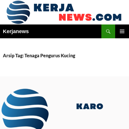
Langsung
ke
isi
Cari
Kerjanews
MENU
UTAMA
Arsip Tag: Tenaga Pengurus Kucing