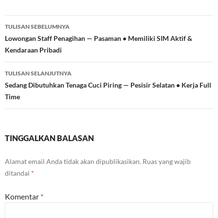
Navigasi
TULISAN SEBELUMNYA
Tulisan
Lowongan Staff Penagihan — Pasaman • Memiliki SIM Aktif &
Kendaraan Pribadi
TULISAN SELANJUTNYA
Sedang Dibutuhkan Tenaga Cuci Piring — Pesisir Selatan • Kerja Full
Time
TINGGALKAN BALASAN
Alamat email Anda tidak akan dipublikasikan.
Ruas yang wajib
ditandai
*
Komentar
*