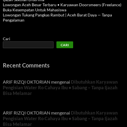
Lowongan Aceh Besar Terbaru • Karyawan Doorsmeers (Freelance)
Buka Kesempatan Untuk Mahasiswa
Lowongan Tukang Pangkas Rambut | Aceh Barat Daya — Tanpa
Pengalaman
Cari
CARI
Recent Comments
ARIF RIZQI OKTORIAN
mengenai
Dibutuhkan Karyawan
Pengisian Water Ro Cahaya Ibu • Sabang – Tanpa Ijazah
Bisa Melamar
ARIF RIZQI OKTORIAN
mengenai
Dibutuhkan Karyawan
Pengisian Water Ro Cahaya Ibu • Sabang – Tanpa Ijazah
Bisa Melamar