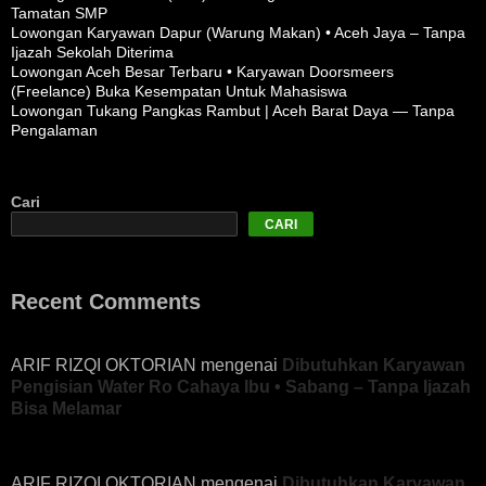
Tamatan SMP
Lowongan Karyawan Dapur (Warung Makan) • Aceh Jaya – Tanpa
Ijazah Sekolah Diterima
Lowongan Aceh Besar Terbaru • Karyawan Doorsmeers
(Freelance) Buka Kesempatan Untuk Mahasiswa
Lowongan Tukang Pangkas Rambut | Aceh Barat Daya — Tanpa
Pengalaman
Cari
CARI
Recent Comments
ARIF RIZQI OKTORIAN
mengenai
Dibutuhkan Karyawan
Pengisian Water Ro Cahaya Ibu • Sabang – Tanpa Ijazah
Bisa Melamar
ARIF RIZQI OKTORIAN
mengenai
Dibutuhkan Karyawan