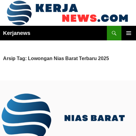
Langsung
ke
isi
Cari
Kerjanews
MENU
UTAMA
Arsip Tag: Lowongan Nias Barat Terbaru 2025