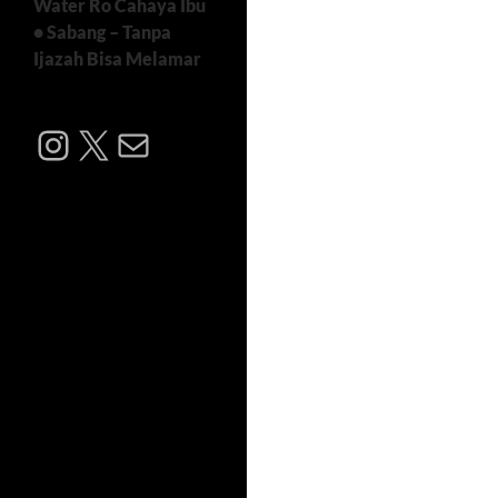
Water Ro Cahaya Ibu
• Sabang – Tanpa
Ijazah Bisa Melamar
Instagram
X
Mail