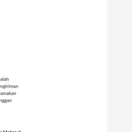
dalah
engiriman
utamakan
anggan
da Motor
di