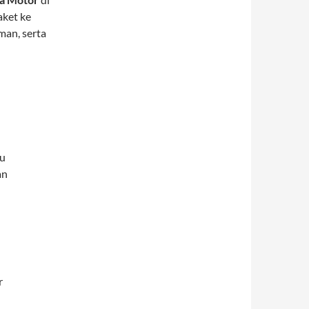
aket ke
man, serta
lu
an
r