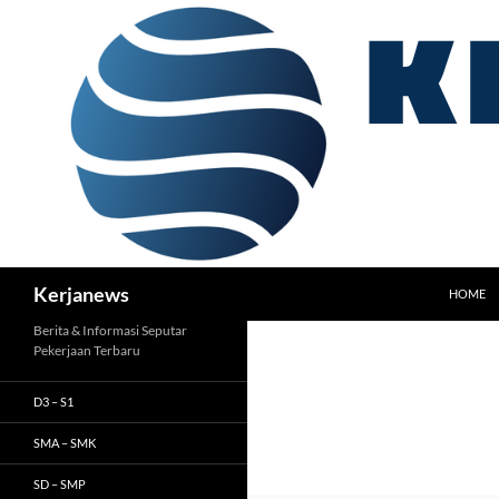
Langsung
ke
isi
Cari
Kerjanews
HOME
Berita & Informasi Seputar
Pekerjaan Terbaru
D3 – S1
SMA – SMK
SD – SMP