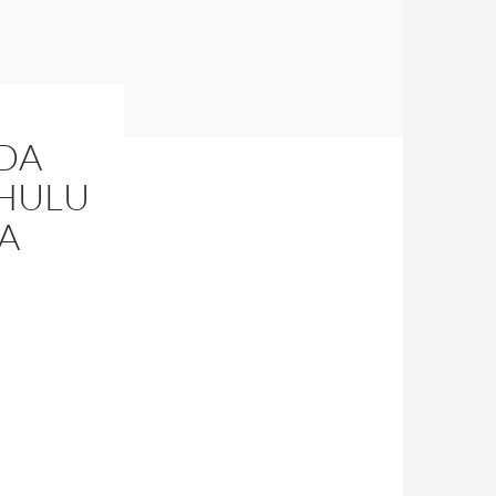
DA
HULU
A