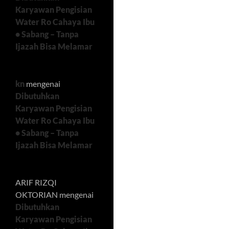
Karyawan Pengisian
Water Ro Cahaya Ibu
• Sabang – Tanpa
Ijazah Bisa Melamar
kn
mengenai
Dibutuhkan
Karyawan Pengisian
Water Ro Cahaya Ibu
• Sabang – Tanpa
Ijazah Bisa Melamar
ARIF RIZQI
OKTORIAN
mengenai
Dibutuhkan
Karyawan Pengisian