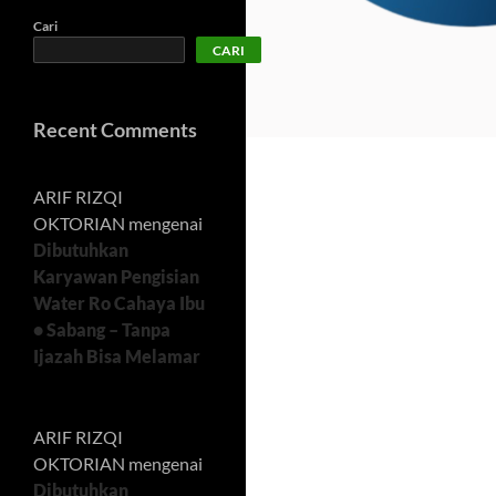
Cari
CARI
Recent Comments
ARIF RIZQI
OKTORIAN
mengenai
Dibutuhkan
Karyawan Pengisian
Water Ro Cahaya Ibu
• Sabang – Tanpa
Ijazah Bisa Melamar
ARIF RIZQI
OKTORIAN
mengenai
Dibutuhkan