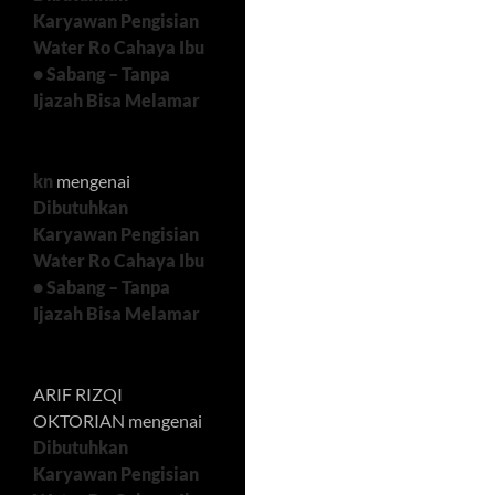
Karyawan Pengisian
Water Ro Cahaya Ibu
• Sabang – Tanpa
Ijazah Bisa Melamar
kn
mengenai
Dibutuhkan
Karyawan Pengisian
Water Ro Cahaya Ibu
• Sabang – Tanpa
Ijazah Bisa Melamar
ARIF RIZQI
OKTORIAN
mengenai
Dibutuhkan
Karyawan Pengisian