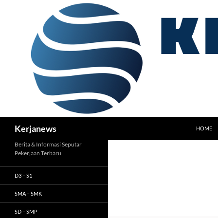
Langsung
ke
isi
Cari
Kerjanews
HOME
Berita & Informasi Seputar
Pekerjaan Terbaru
D3 – S1
SMA – SMK
SD – SMP