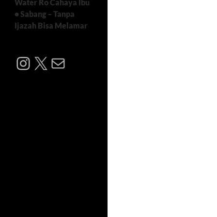
Water Ro Cahaya Ibu
• Sabang – Tanpa
Ijazah Bisa Melamar
Instagram
X
Mail