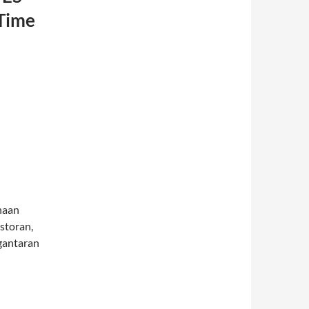
Time
haan
estoran,
gantaran