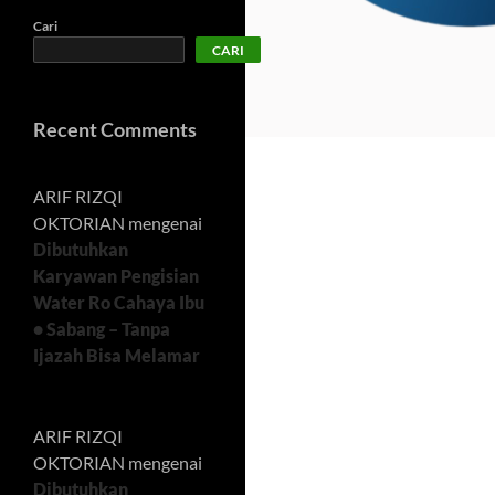
Cari
CARI
Recent Comments
ARIF RIZQI
OKTORIAN
mengenai
Dibutuhkan
Karyawan Pengisian
Water Ro Cahaya Ibu
• Sabang – Tanpa
Ijazah Bisa Melamar
ARIF RIZQI
OKTORIAN
mengenai
Dibutuhkan