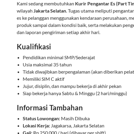
Kami sedang membutuhkan
Kurir Pengantar Es (Part Ti
wilayah
Jakarta Selatan
. Tugas utama meliputi penganta
es ke pelanggan menggunakan kendaraan perusahaan, m
produk sampai dalam kondisi baik, serta melakukan peng
dan laporan pengiriman setiap akhir hari.
Kualifikasi
Pendidikan minimal SMP/Sederajat
Usia maksimal 35 tahun
Tidak diwajibkan berpengalaman (akan diberikan pela
Memiliki SIM C aktif
Jujur, disiplin, dan mampu bekerja di akhir pekan
Siap bekerja hanya Sabtu & Minggu (2 hari/minggu)
Informasi Tambahan
Status Lowongan:
Masih Dibuka
Lokasi Kerja:
Jagakarsa, Jakarta Selatan
Gaji:
Rp 250.000 / hari (dibayar per shift)