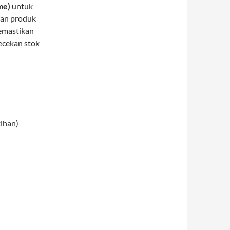
me)
untuk
ran produk
emastikan
ecekan stok
tihan)