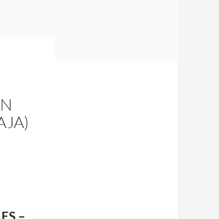
AN
AJA)
ES –