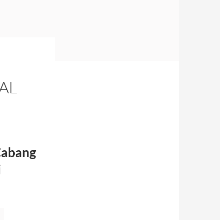
AL
Cabang
i