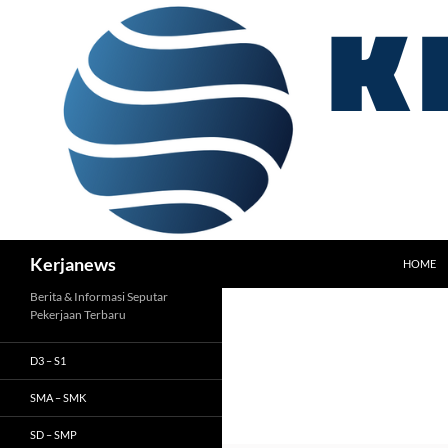
Langsung
ke
isi
Cari
Kerjanews
HOME
Berita & Informasi Seputar
Pekerjaan Terbaru
D3 – S1
SMA – SMK
SD – SMP