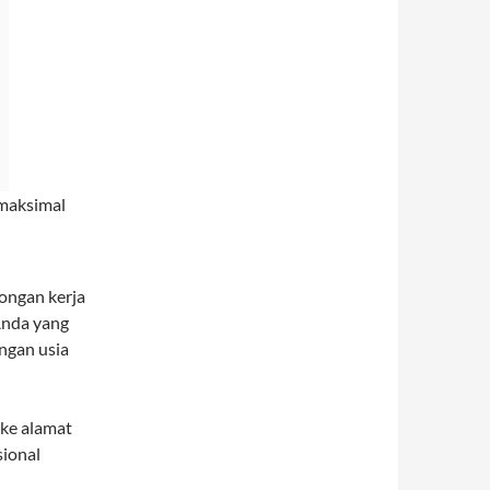
maksimal
ngan kerja
 Anda yang
engan usia
ke alamat
sional