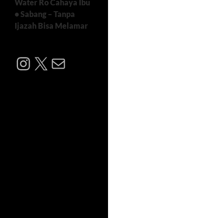
Water Ro Cahaya Ibu
• Sabang – Tanpa
Ijazah Bisa Melamar
Instagram
X
Mail