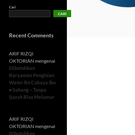
Cari
CARI
Recent Comments
ARIF RIZQI
OKTORIAN
mengenai
Dibutuhkan
Karyawan Pengisian
Water Ro Cahaya Ibu
• Sabang – Tanpa
Ijazah Bisa Melamar
ARIF RIZQI
OKTORIAN
mengenai
Dibutuhkan