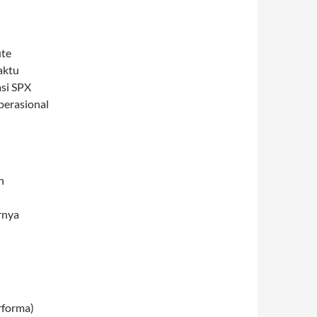
ute
aktu
asi SPX
perasional
h
rnya
rforma)