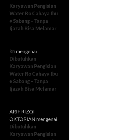
Karyawan Pengisian
Water Ro Cahaya Ibu
• Sabang – Tanpa
Ijazah Bisa Melamar
kn
mengenai
Dibutuhkan
Karyawan Pengisian
Water Ro Cahaya Ibu
• Sabang – Tanpa
Ijazah Bisa Melamar
ARIF RIZQI
OKTORIAN
mengenai
Dibutuhkan
Karyawan Pengisian