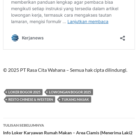
© 2025 PT Rasa Cita Wahana – Semua hak cipta dilindungi.
LOKER BOGOR 2025
LOWONGAN BOGOR 2025
RESTO CHINESE & WESTERN
TUKANG MASAK
Navigasi
TULISAN SEBELUMNYA
Tulisan
Info Loker Karyawan Rumah Makan – Area Ciamis (Menerima Laki2