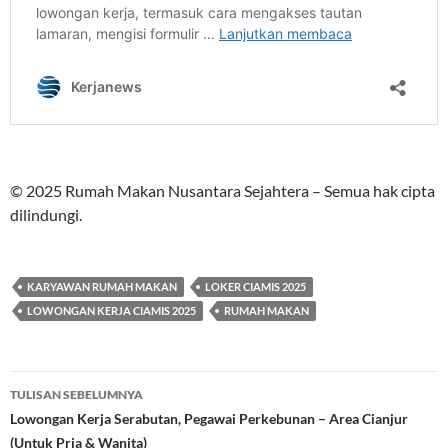
© 2025 Rumah Makan Nusantara Sejahtera – Semua hak cipta
dilindungi.
KARYAWAN RUMAH MAKAN
LOKER CIAMIS 2025
LOWONGAN KERJA CIAMIS 2025
RUMAH MAKAN
Navigasi
TULISAN SEBELUMNYA
Tulisan
Lowongan Kerja Serabutan, Pegawai Perkebunan – Area Cianjur
(Untuk Pria & Wanita)