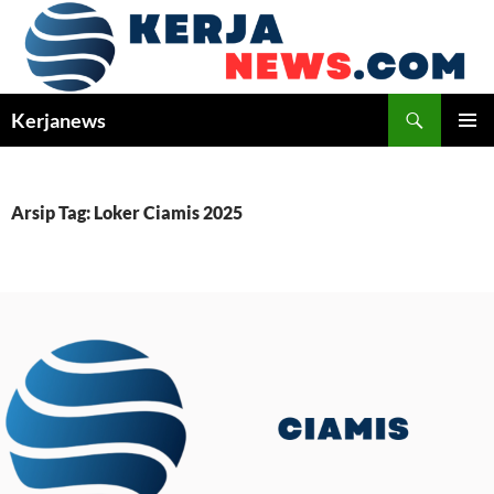
Langsung
ke
isi
Cari
Kerjanews
MENU
UTAMA
Arsip Tag: Loker Ciamis 2025